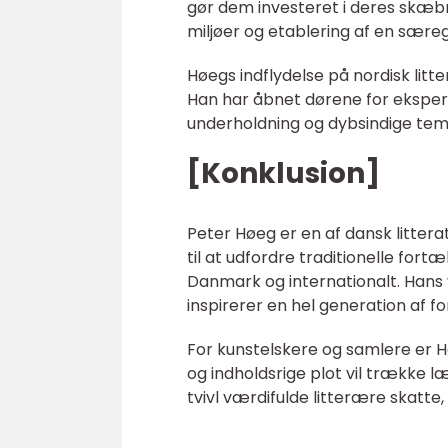
gør dem investeret i deres skæb
miljøer og etablering af en sære
Høegs indflydelse på nordisk lit
Han har åbnet dørene for eksperim
underholdning og dybsindige tema
[Konklusion]
Peter Høeg er en af dansk littera
til at udfordre traditionelle fort
Danmark og internationalt. Han
inspirerer en hel generation af fo
For kunstelskere og samlere er 
og indholdsrige plot vil trække l
tvivl værdifulde litterære skatte,