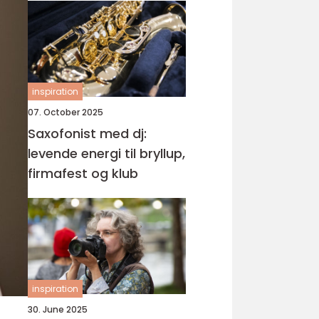
inspiration
07. October 2025
Saxofonist med dj:
levende energi til bryllup,
firmafest og klub
inspiration
30. June 2025