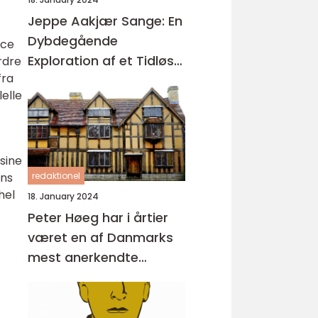
Jeppe Aakjær Sange: En
Dybdegående
nce
Exploration af et Tidløst
rdre
fra
Kunstnerisk Arv
elle
sine
redaktionel
ans
hel
18. January 2024
Peter Høeg har i årtier
været en af Danmarks
mest anerkendte
forfattere med sine
unikke og
tankevækkende bøger