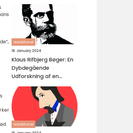
s
hans
de”,
redaktionel
18. January 2024
Klaus Rifbjerg Bøger: En
Dybdegående
Udforskning af en
Litterær Storhed
s
rker
død
redaktionel
18. January 2024