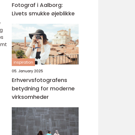
Fotograf i Aalborg:
Livets smukke øjeblikke
e
eg
es
amt
inspiration
05. January 2025
Erhvervsfotografens
betydning for moderne
virksomheder