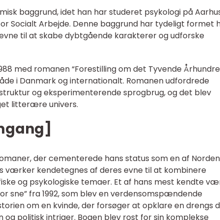
sk baggrund, idet han har studeret psykologi på Aarhu
 for Socialt Arbejde. Denne baggrund har tydeligt formet 
s evne til at skabe dybtgående karakterer og udforske
1988 med romanen “Forestilling om det Tyvende Århundre
 både i Danmark og internationalt. Romanen udfordrede
struktur og eksperimenterende sprogbrug, og det blev
get litterære univers.
emgang]
 romaner, der cementerede hans status som en af Norden
s værker kendetegnes af deres evne til at kombinere
ske og psykologiske temaer. Et af hans mest kendte væ
for sne” fra 1992, som blev en verdensomspændende
storien om en kvinde, der forsøger at opklare en drengs 
 og politisk intriger. Bogen blev rost for sin komplekse