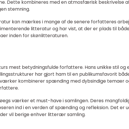
ne. Dette kombineres med en atmosfærisk beskrivelse a
gen stemning.
teratur kan mærkes i mange af de senere forfatteres arbe
enterende litteratur og har vist, at der er plads til båd
er inden for skønlitteraturen.
turs mest betydningsfulde forfattere. Hans unikke stil og
ællingsstrukturer har gjort ham til en publikumsfavorit både
s værker kombinerer spænding med dybsindige temaer o
rfattere.
Høegs værker et must-have i samlingen. Deres mangfold
æseren ind i en verden af spænding og refleksion. Det er 
 der vil berige enhver litterær samling.