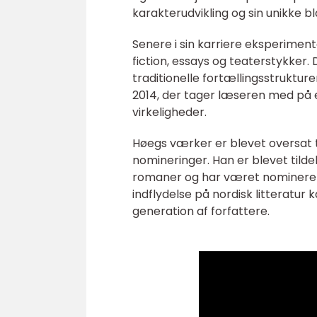
karakterudvikling og sin unikke 
Senere i sin karriere eksperime
fiction, essays og teaterstykker. 
traditionelle fortællingsstruktu
2014, der tager læseren med på e
virkeligheder.
Høegs værker er blevet oversat t
nomineringer. Han er blevet tild
romaner og har været nomineret t
indflydelse på nordisk litteratur
generation af forfattere.