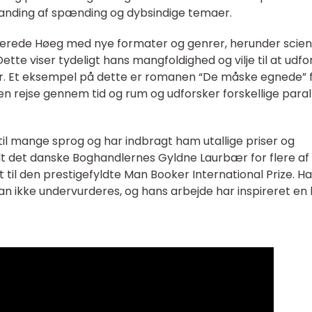
blanding af spænding og dybsindige temaer.
nterede Høeg med nye formater og genrer, herunder scie
Dette viser tydeligt hans mangfoldighed og vilje til at udfo
rer. Et eksempel på dette er romanen “De måske egnede” 
n rejse gennem tid og rum og udforsker forskellige parall
il mange sprog og har indbragt ham utallige priser og
elt det danske Boghandlernes Gyldne Laurbær for flere af 
il den prestigefyldte Man Booker International Prize. H
 kan ikke undervurderes, og hans arbejde har inspireret en 