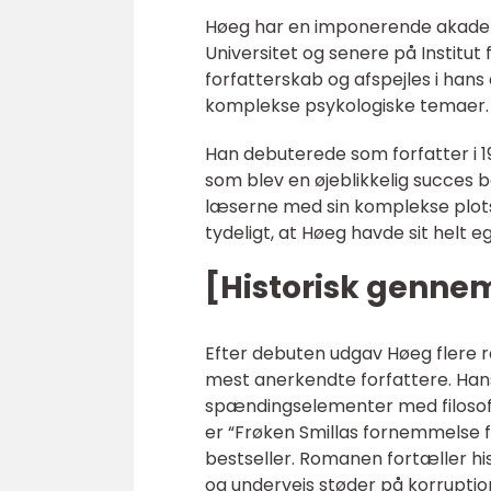
Høeg har en imponerende akademi
Universitet og senere på Institut
forfatterskab og afspejles i han
komplekse psykologiske temaer.
Han debuterede som forfatter i 
som blev en øjeblikkelig succes
læserne med sin komplekse plot
tydeligt, at Høeg havde sit helt e
[Historisk genn
Efter debuten udgav Høeg flere
mest anerkendte forfattere. Han
spændingselementer med filosofi
er “Frøken Smillas fornemmelse 
bestseller. Romanen fortæller hi
og undervejs støder på korruption