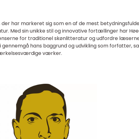
, der har markeret sig som en af de mest betydningsfuld
ratur. Med sin unikke stil og innovative fortællinger har Hø
erne for traditionel skønlitteratur og udfordre læsern
l vi gennemgå hans baggrund og udvikling som forfatter, s
rkelsesværdige værker.