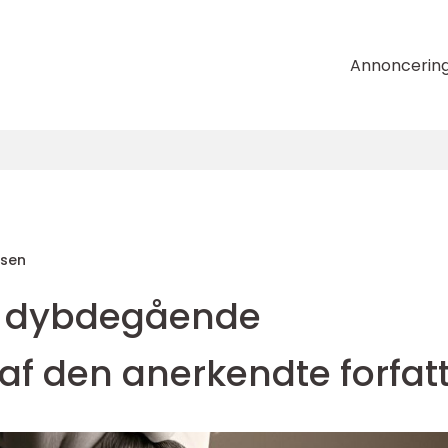
Annoncerin
nsen
n dybdegående
af den anerkendte forfat