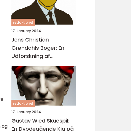
redaktionel
17. January 2024
Jens Christian
Grøndahls Bøger: En
Udforskning af
Litteraturens Mesterlige
Fortællinger
re
redaktionel
17. January 2024
Gustav Wied Skuespil:
n og
En Dybdegående Kig på