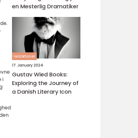
f
en Mesterlig Dramatiker
jde.
e
redaktionel
17. January 2024
 evne
Gustav Wied Books:
 i
Exploring the Journey of
g
a Danish Literary Icon
ighed
uden