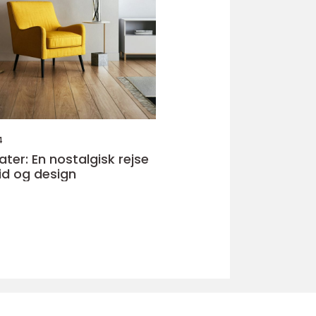
4
ter: En nostalgisk rejse
d og design