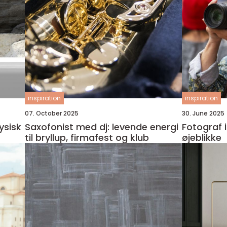
inspiration
inspiration
07. October 2025
30. June 2025
ysisk
Saxofonist med dj: levende energi
Fotograf 
til bryllup, firmafest og klub
øjeblikke