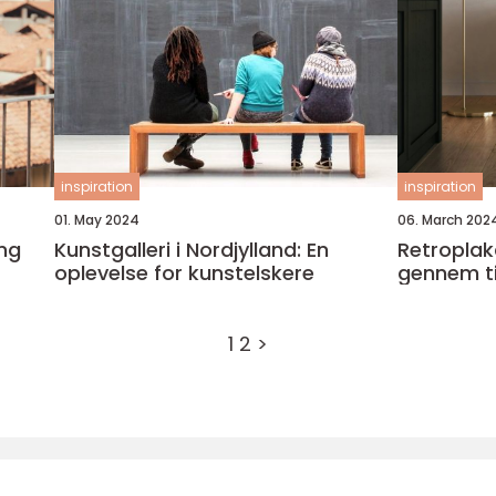
inspiration
inspiration
01. May 2024
06. March 202
ng
Kunstgalleri i Nordjylland: En
Retroplaka
oplevelse for kunstelskere
gennem ti
1
2
>