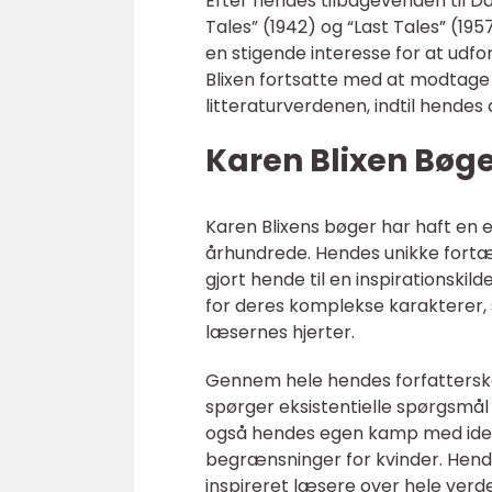
Efter hendes tilbagevenden til 
Tales” (1942) og “Last Tales” (19
en stigende interesse for at udfo
Blixen fortsatte med at modtage i
litteraturverdenen, indtil hendes d
Karen Blixen Bøge
Karen Blixens bøger har haft en e
århundrede. Hendes unikke fortæll
gjort hende til en inspirationski
for deres komplekse karakterer, s
læsernes hjerter.
Gennem hele hendes forfattersk
spørger eksistentielle spørgsmå
også hendes egen kamp med ident
begrænsninger for kvinder. Hende
inspireret læsere over hele verde