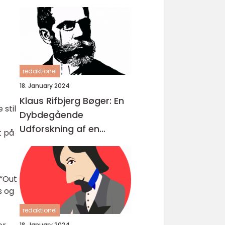
redaktionel
18. January 2024
Klaus Rifbjerg Bøger: En
 stil
Dybdegående
Udforskning af en
t på
Litterær Storhed
 “Out
s og
redaktionel
18. January 2024