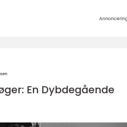
Annoncerin
nsen
Bøger: En Dybdegående