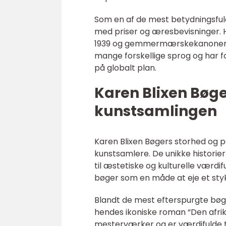
Som en af de mest betydningsfuld
med priser og æresbevisninger. 
1939 og gemmermærskekanonens fo
mange forskellige sprog og har
på globalt plan.
Karen Blixen Bøge
kunstsamlingen
Karen Blixen Bøgers storhed og p
kunstsamlere. De unikke historie
til æstetiske og kulturelle værd
bøger som en måde at eje et stykk
Blandt de mest efterspurgte bøge
hendes ikoniske roman “Den afri
mesterværker og er værdifulde ti