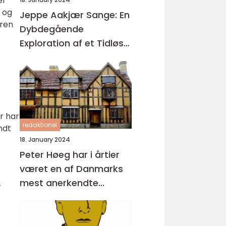
er
n og
Jeppe Aakjær Sange: En
aren
Dybdegående
Exploration af et Tidløst
Kunstnerisk Arv
r har
redaktionel
ndt
18. January 2024
Peter Høeg har i årtier
været en af Danmarks
mest anerkendte
r
forfattere med sine
unikke og
tankevækkende bøger