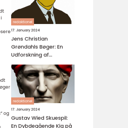
dt
i
redaktionel
17. January 2024
æsere
Jens Christian
Grøndahls Bøger: En
Udforskning af
Litteraturens Mesterlige
Fortællinger
ndt
bøger
redaktionel
17. January 2024
” og
Gustav Wied Skuespil:
En Dybdegående Kig på
g