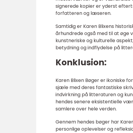
signerede kopier er yderst efter
forfatteren og læseren.
Samtidig er Karen Blixens historis
århundrede også med til at øge v
kunstneriske og kulturelle aspekt
betydning og indflydelse på litt
Konklusion:
Karen Blixen Bøger er ikoniske f
sjæle med deres fantastiske skri
indvirkning på litteraturen og kun
hendes senere eksistentielle vær
samlere over hele verden.
Gennem hendes bøger har Karen B
personlige oplevelser og refleksi