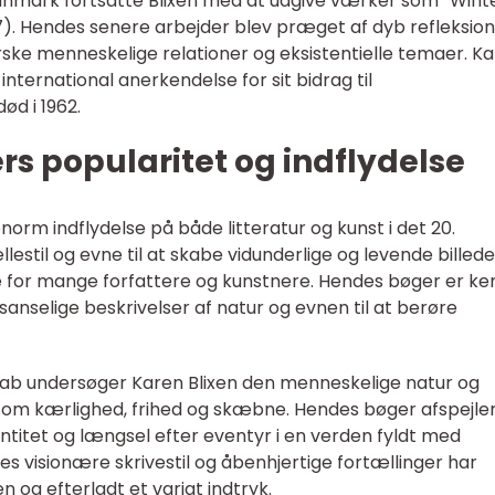
Danmark fortsatte Blixen med at udgive værker som “Wint
57). Hendes senere arbejder blev præget af dyb refleksio
rske menneskelige relationer og eksistentielle temaer. K
nternational anerkendelse for sit bidrag til
ød i 1962.
rs popularitet og indflydelse
norm indflydelse på både litteratur og kunst i det 20.
estil og evne til at skabe vidunderlige og levende billede
lde for mange forfattere og kunstnere. Hendes bøger er ke
anselige beskrivelser af natur og evnen til at berøre
ab undersøger Karen Blixen den menneskelige natur og
l om kærlighed, frihed og skæbne. Hendes bøger afspejle
itet og længsel efter eventyr i en verden fyldt med
s visionære skrivestil og åbenhjertige fortællinger har
n og efterladt et varigt indtryk.