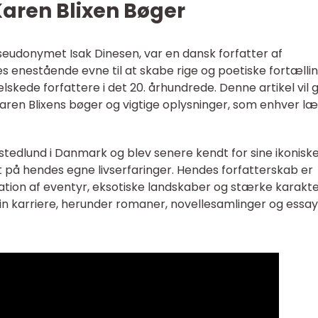
aren Blixen Bøger
seudonymet Isak Dinesen, var en dansk forfatter af
 enestående evne til at skabe rige og poetiske fortælli
elskede forfattere i det 20. århundrede. Denne artikel vil 
ren Blixens bøger og vigtige oplysninger, som enhver l
tedlund i Danmark og blev senere kendt for sine ikonisk
t på hendes egne livserfaringer. Hendes forfatterskab er
tion af eventyr, eksotiske landskaber og stærke karakte
sin karriere, herunder romaner, novellesamlinger og essay