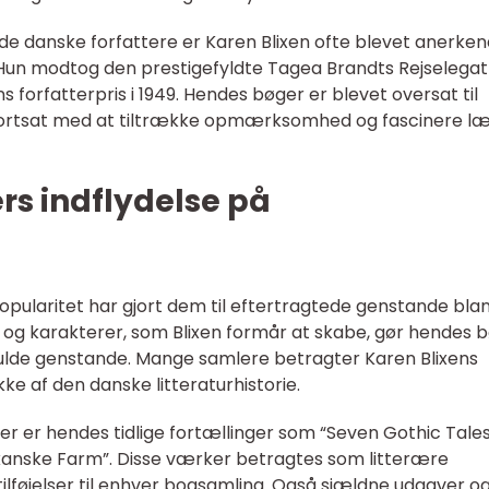
e danske forfattere er Karen Blixen ofte blevet anerken
Hun modtog den prestigefyldte Tagea Brandts Rejselegat 
rfatterpris i 1949. Hendes bøger er blevet oversat til
 fortsat med at tiltrække opmærksomhed og fascinere l
rs indflydelse på
opularitet har gjort dem til eftertragtede genstande bla
r og karakterer, som Blixen formår at skabe, gør hendes 
ifulde genstande. Mange samlere betragter Karen Blixens
e af den danske litteraturhistorie.
r er hendes tidlige fortællinger som “Seven Gothic Tales
kanske Farm”. Disse værker betragtes som litterære
lføjelser til enhver bogsamling. Også sjældne udgaver o