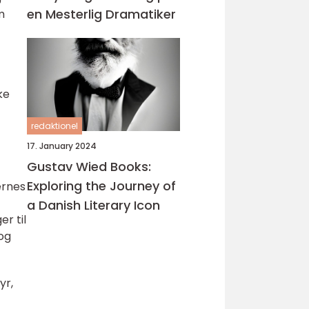
en Mesterlig Dramatiker
m
ke
redaktionel
17. January 2024
Gustav Wied Books:
Exploring the Journey of
ernes
a Danish Literary Icon
r til
 og
yr,