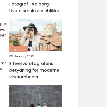
Fotograf i Aalborg:
Livets smukke øjeblikke
nger
give
æser
inspiration
e
05. January 2025
rer.
Erhvervsfotografens
s.
betydning for moderne
virksomheder