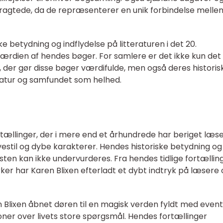
tragtede, da de repræsenterer en unik forbindelse melle
ke betydning og indflydelse på litteraturen i det 20.
ærdien af hendes bøger. For samlere er det ikke kun det
, der gør disse bøger værdifulde, men også deres historis
eratur og samfundet som helhed.
ortællinger, der i mere end et århundrede har beriget læs
vestil og dybe karakterer. Hendes historiske betydning og
sten kan ikke undervurderes. Fra hendes tidlige fortællinge
ker har Karen Blixen efterladt et dybt indtryk på læsere
lixen åbnet døren til en magisk verden fyldt med event
oner over livets store spørgsmål. Hendes fortællinger