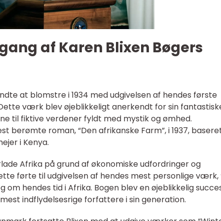
gang af Karen Blixen Bøgers
ndte at blomstre i 1934 med udgivelsen af hendes første
Dette værk blev øjeblikkeligt anerkendt for sin fantastiske
ne til fiktive verdener fyldt med mystik og ømhed.
est berømte roman, “Den afrikanske Farm”, i 1937, basere
ejer i Kenya.
 forlade Afrika på grund af økonomiske udfordringer og
e førte til udgivelsen af hendes mest personlige værk,
og om hendes tid i Afrika. Bogen blev en øjeblikkelig succe
mest indflydelsesrige forfattere i sin generation.