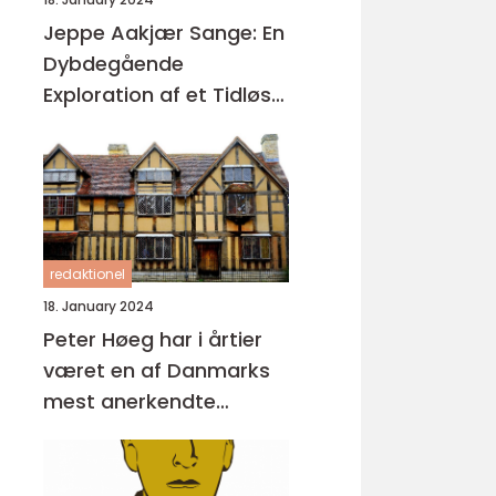
Jeppe Aakjær Sange: En
Dybdegående
Exploration af et Tidløst
Kunstnerisk Arv
redaktionel
18. January 2024
Peter Høeg har i årtier
været en af Danmarks
mest anerkendte
forfattere med sine
unikke og
tankevækkende bøger