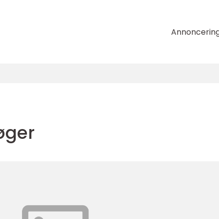
Annoncerin
øger