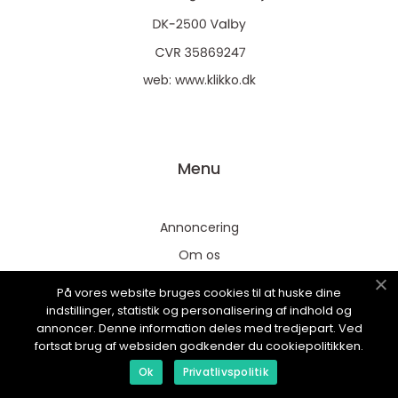
web:
www.klikko.dk
Menu
Annoncering
Om os
Cookies
På vores website bruges cookies til at huske dine
Kontakt os
indstillinger, statistik og personalisering af indhold og
annoncer. Denne information deles med tredjepart. Ved
Sitemap
fortsat brug af websiden godkender du cookiepolitikken.
Ok
Privatlivspolitik