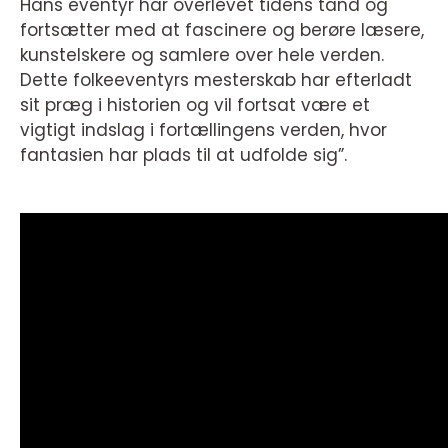
Hans eventyr har overlevet tidens tand og
fortsætter med at fascinere og berøre læsere,
kunstelskere og samlere over hele verden.
Dette folkeeventyrs mesterskab har efterladt
sit præg i historien og vil fortsat være et
vigtigt indslag i fortællingens verden, hvor
fantasien har plads til at udfolde sig”.