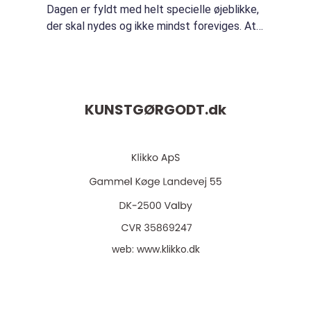
Dagen er fyldt med helt specielle øjeblikke,
der skal nydes og ikke mindst foreviges. At
hyre en professionel bryllupsfotograf kan
sikre, at disse mindeværdige &osl...
KUNSTGØRGODT.
dk
web:
www.klikko.dk